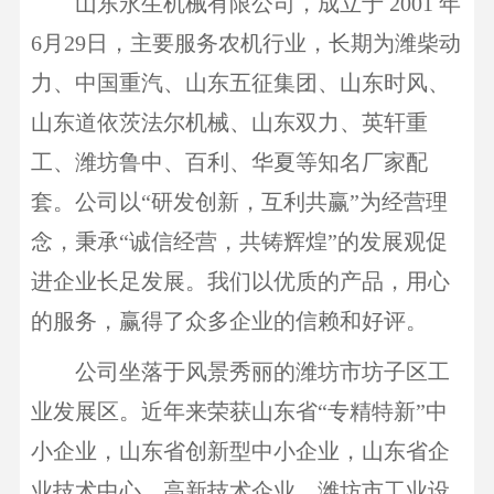
山东永生机械有限公司，成立于
2001 年
6月29日，主要服务农机行业，长期为潍柴动
力、中国重汽、山东五征集团、山东时风、
山东道依茨法尔机械、山东双力、英轩重
工、潍坊鲁中、百利、华夏等知名厂家配
套。公司以“研发创新，互利共赢”为经营理
念，秉承“诚信经营，共铸辉煌”的发展观促
进企业长足发展。我们以优质的产品，用心
的服务，赢得了众多企业的信赖和好评。
公司坐落于风景秀丽的潍坊市坊子区工
业发展区
。近年来荣获山东省“专精特新”中
小企业，山东省创新型中小企业，山东省企
业技术中心，高新技术企业、潍坊市工业设